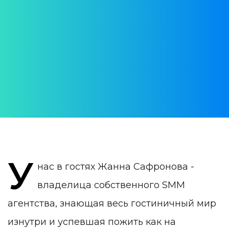
единственное место, где
я чувствую себя как
дома
АВТОР:
Анастасия Мельникова
ДАТА ПУБЛИКАЦИИ:
22 August 2021
КАТЕГОРИЯ:
Интервью
У
нас в гостях Жанна Сафронова -
владелица собственного SMM
агентства, знающая весь гостиничный мир
изнутри и успевшая пожить как на