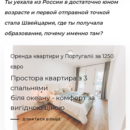
Ты уехала из России в достаточно юном
возрасте и первой отправной точкой
стала Швейцария, где ты получала
образование, почему именно там?
Оренда квартири у Португалії за 1250
євро
Простора квартира з 3
спальнями
біля океану - комфорт за
вигідною ціною
ДІЗНАТИСЯ БІЛЬШЕ