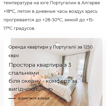
температура на юге Португалии в Алгарве
+18°C,
летом в дневные часы воздух здесь
прогревается до +28-30°C, зимой до +15-
17°C градусов.
Оренда квартири у Португалії за 1250
євро
Простора квартира з 3
спальнями
біля океану - комфорт за
вигідною ціною
ДІЗНАТИСЯ БІЛЬШЕ