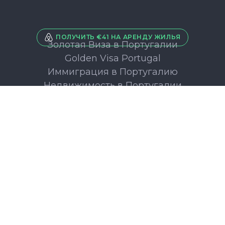
ПОЛУЧИТЬ €41 НА АРЕНДУ ЖИЛЬЯ
Золотая Виза в Португалии
Golden Visa Portugal
Иммиграция в Португалию
Недвижимость в Португалии
Юрист в Португалии
Бухгалтер в Португалии
Экскурсии в Лиссабоне
Экскурсии в Порту
Экскурсии в Синтре
Экскурсии на Мадейре
Экскурсии на Азорах