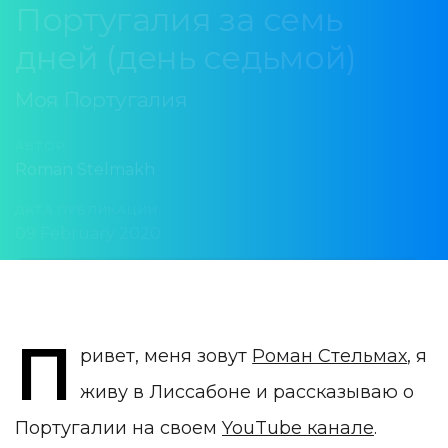
Португалия за семь
дней (день седьмой)
Моя Португалия
АВТОР:
Roman Stelmakh
ДАТА ПУБЛИКАЦИИ:
09 February 2020
КАТЕГОРИЯ:
Португалия за 7 дней
П
ривет, меня зовут
Роман Стельмах
, я
живу в Лиссабоне и рассказываю о
Португалии на своем
YouTube канале
.