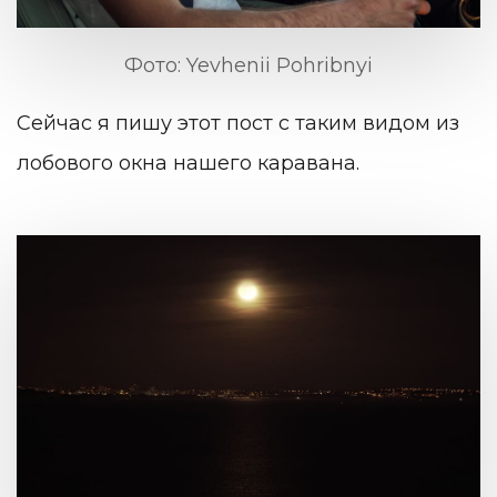
Фото: Yevhenii Pohribnyi
Сейчас я пишу этот пост с таким видом из
лобового окна нашего каравана.