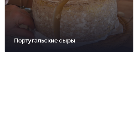
Португальские сыры
Оренда квартири у Португалії за 1250
євро
Простора квартира з 3 спальнями
біля океану - комфорт за
вигідною ціною
ДІЗНАТИСЯ БІЛЬШЕ