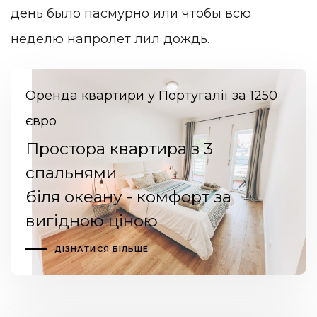
день было пасмурно или чтобы всю
неделю напролет лил дождь.
Оренда квартири у Португалії за 1250
євро
Простора квартира з 3
спальнями
біля океану - комфорт за
вигідною ціною
ДІЗНАТИСЯ БІЛЬШЕ