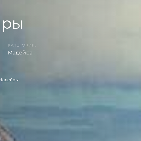
йры
КАТЕГОРИЯ:
Мадейра
Мадейры