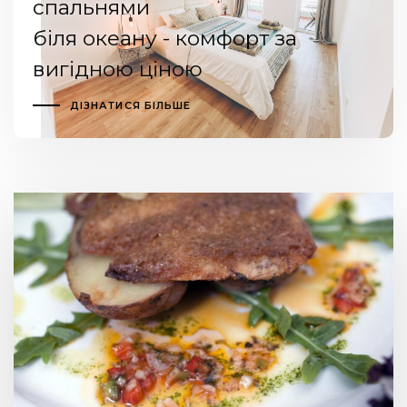
спальнями
біля океану - комфорт за
вигідною ціною
ДІЗНАТИСЯ БІЛЬШЕ